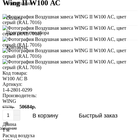
Wing II W100 АС
О компании
Оплата
Программа подбора
Контакты
Код товара:
W100 АС B
Артикул:
1-4-2801-0299
Производитель:
WING
50684р.
67578р.
В корзину
Быстрый заказ
В
Длина
равнение
1 м
Расход воздуха