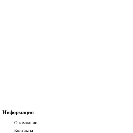
1661р.
2214р.
В корзину
Быстрый заказ
Ваша скидка: -25%
Адаптер дверного датчика WING AC
1-4-0101-0578
7523р.
10031р.
В корзину
Быстрый заказ
Информация
О компании
Контакты