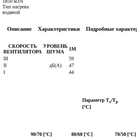
1850 м3/ч
Тип нагрева
водяной
Описание
Характеристики
Подробные характер
СКОРОСТЬ
УРОВЕНЬ
1М
ВЕНТИЛЯТОРА
ШУМА
III
59
II
дБ(А)
47
I
44
Параметр T
/T
z
p
[°C]
90/70 [°C]
80/60 [°C]
70/50 [°C]