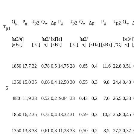
Q
P
T
Q
P
T
Q
P
T
Q
Δp
Δp
p2
p2
p2
p
g
w
g
w
g
w
T
p1
[м3/ч]
[м3/
[кПа]
[м3/
[м3/
[кВт]
[°C]
ч]
[кВт]
[°C]
ч]
[кПа]
[кВт]
[°C]
ч]
1850
17,7
32
0,78
0,5
14,75
28
0,65
0,4
11,6
22,8
0,51
1350
15,0
35
0,66
0,4
12,50
30
0,55
0,3
9,8
24,4
0,43
5
880
11,9
38
0,52
0,2
9,84
33
0,43
0,2
7,6
26,5
0,33
1850
16,2
35
0,72
0,4
13,32
31
0,59
0,3
10,2
25,8
0,45
1350
13,8
38
0,61
0,3
11,28
33
0,50
0,2
8,5
27,2
0,37