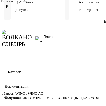
Ваша скидка: -25%
грн. Гривня
Авторизация
р.
р. Рубль
Регистрация
+
i
4
Каталог
Документация
Завесы WING
WING AC
Доставка
Bоздушная завеса WING II W100 AC, цвет серый (RAL 7016)