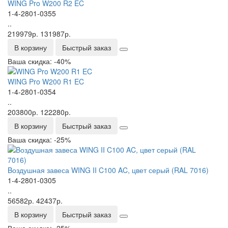
WING Pro W200 R2 EC
1-4-2801-0355
..
219979р.
131987р.
В корзину
Быстрый заказ
Ваша скидка: -40%
WING Pro W200 R1 EC
1-4-2801-0354
..
203800р.
122280р.
В корзину
Быстрый заказ
Ваша скидка: -25%
Bоздушная завеса WING II C100 AC, цвет серый (RAL 7016)
1-4-2801-0305
..
56582р.
42437р.
В корзину
Быстрый заказ
Ваша скидка: -25%