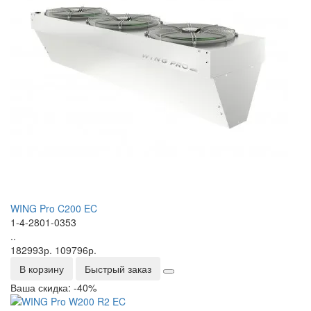
WING Pro C200 EC
1-4-2801-0353
..
182993р.
109796р.
В корзину
Быстрый заказ
Ваша скидка: -40%