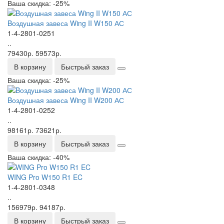
Ваша скидка: -25%
Bоздушная завеса Wing II W150 АС
1-4-2801-0251
..
79430р.
59573р.
В корзину
Быстрый заказ
Ваша скидка: -25%
Bоздушная завеса Wing II W200 АС
1-4-2801-0252
..
98161р.
73621р.
В корзину
Быстрый заказ
Ваша скидка: -40%
WING Pro W150 R1 EC
1-4-2801-0348
..
156979р.
94187р.
В корзину
Быстрый заказ