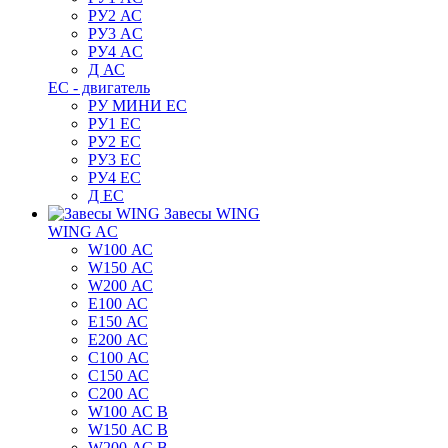
РУ2 АС
РУ3 AC
РУ4 AC
Д АС
ЕС - двигатель
РУ МИНИ EC
РУ1 EC
РУ2 EC
РУ3 EC
РУ4 EC
Д ЕС
Завесы WING
WING AC
W100 АС
W150 АС
W200 АС
E100 АС
E150 АС
E200 АС
C100 АС
C150 АС
C200 АС
W100 АС B
W150 АС B
W200 АС B