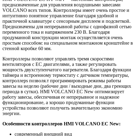
предназначенные для управления воздушными завесами
VOLCANO всех типов. Контроллеры имеет очень простое и
интуитивно понятное управление благодаря удобной и
практичной клавиатуре с сенсорным дисплеем и подсветкой.
Предназначены для непрерывной работы с однофазной сетью
переменного тока и напряжением 230 В. Благодаря
продуманной конструкции монтаж осуществляется очень
простым способом: на специальном монтажном кронштейне в
стенной коробке 60 мм.
Контроллеры позволяют управлять тремя скоростями
вентиляторов с ЕС двигателями, а также регулировать
мощность двухступенчатого нагревателя. Благодаря функции
таймера и встроенному термостату с датчиком температуры,
контроллерs позволя.т программировать режимы работы
завесы на неделю (рабочие дни / выходные дни, два греющих
периода в сутки). HMI VOLCANO EC New оптимизирует
работу завесы, обеспечивая ее непрерывное и надежное
функционирование, а хорошо продуманные функции
устройства позволяют получить значительную экономию
энергии.
Особенности контроллеров HMI VOLCANO EC New:
современный внешний вид