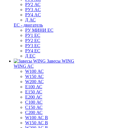
РУ2 АС
РУ3 AC
РУ4 AC
Д АС
ЕС - двигатель
РУ МИНИ EC
РУ1 EC
РУ2 EC
РУ3 EC
РУ4 EC
Д ЕС
Завесы WING
WING AC
W100 АС
W150 АС
W200 АС
E100 АС
E150 АС
E200 АС
C100 АС
C150 АС
C200 АС
W100 АС B
W150 АС B
W200 АС B