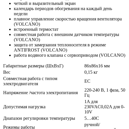
четкий и выразительный экран
календарь периодов обогревания на каждый день
недели
плавное управление скоростью вращения вентилятора
(VOLCANO)
встроенный термостат
совместная работа с внешним датчиком температуры
(VOLCANO)
защита от замерзания теплоносителя в режиме
ANTIFROST (VOLCANO)
работа водяного клапана с сервоприводом (VOLCANO)
Габаритные размеры (ШхВхГ)
86x86x16 мм
Вес
0,15 кг
Совместная работа с типом
EС
электродвигателя
220-240 В, 1 фаза, 50
Напряжение /частота электропитания
Гц
1A для
Допустимая нагрузка
230VAC0,02A для 0-
10V
Диапазон регулировки температуры
5…40С
ручной/
Режимы работы