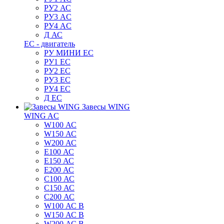
РУ2 АС
РУ3 AC
РУ4 AC
Д АС
ЕС - двигатель
РУ МИНИ EC
РУ1 EC
РУ2 EC
РУ3 EC
РУ4 EC
Д ЕС
Завесы WING
WING AC
W100 АС
W150 АС
W200 АС
E100 АС
E150 АС
E200 АС
C100 АС
C150 АС
C200 АС
W100 АС B
W150 АС B
W200 АС B