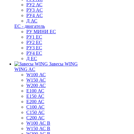
РУ2 АС
РУ3 AC
РУ4 AC
Д АС
ЕС - двигатель
РУ МИНИ EC
РУ1 EC
РУ2 EC
РУ3 EC
РУ4 EC
Д ЕС
Завесы WING
WING AC
W100 АС
W150 АС
W200 АС
E100 АС
E150 АС
E200 АС
C100 АС
C150 АС
C200 АС
W100 АС B
W150 АС B
W200 АС B